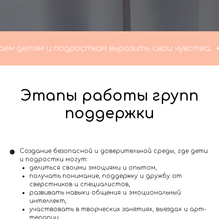
детям и подросткам выразить свои чувства.
Мы
Этапы работы групп
поддержки
Создание безопасной и доверительной среды, где дети
и подростки могут:
делиться своими эмоциями и опытом,
получать понимание, поддержку и дружбу от
сверстников и специалистов,
развивать навыки общения и эмоциональный
интеллект,
участвовать в творческих занятиях, выездах и арт-
терапии.