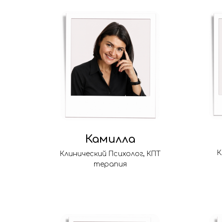
Камилла
К
Клинический Психолог, КПТ
терапия