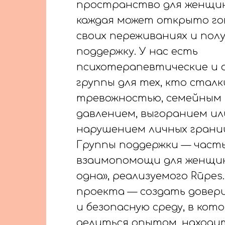
пространство для женщин
каждая может открыто го
своих переживаниях и пол
поддержку. У нас есть
психотерапевтические и
группы для тех, кто сталк
тревожностью, семейным
давлением, выгоранием ил
нарушением личных грани
Группы поддержки — част
взаимопомощи для женщин
одна», реализуемого Rūpes.l
проекта — создать довер
и безопасную среду, в кот
делиться опытом, находи