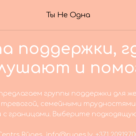
Ты Не Одна
а поддержки, г
лушают и помо
 предлагаем группы поддержки для 
 тревогой, семейными трудностями,
 с границами. Выберите подходящую 
Centrs Rūpes, info@rupes.lv,
+371 2091970