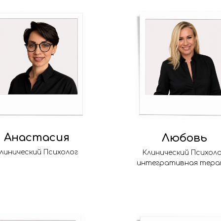
Анастасия
Любовь
линический Психолог
Клинический Психоло
интегративная тера