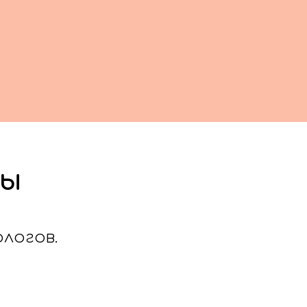
ты
логов.