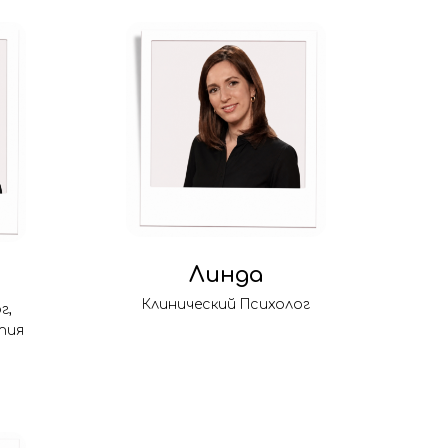
Линда
Клинический Психолог
г,
пия