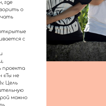
, где
ворить о
учать
 открытые
ивается с
и
ц.
ь проекта
 «Ты не
v. Цель
ительную
орой можно
ть