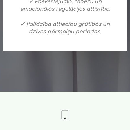
✓ Pašvērtējuma, robežu un
emocionālās regulācijas attīstība.
✓ Palīdzība attiecību grūtībās un
dzīves pārmaiņu periodos.