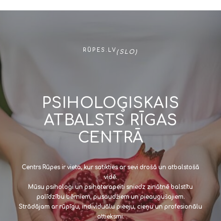
RŪPES.LV
(SLO)
PSIHOLOĢISKAIS
ATBALSTS RĪGAS
CENTRĀ
Centrs Rūpes ir vieta, kur satikties ar sevi drošā un atbalstošā
vidē.
Mūsu psihologi un psihoterapeiti sniedz zinātnē balstītu
palīdzību bērniem, pusaudžiem un pieaugušajiem.
Strādājam ar rūpīgu, individuālu pieeju, cieņu un profesionālu
attieksmi.